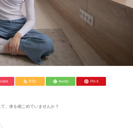
ocket
RSS
feedly
Pin it
んて、体を縮こめていませんか？
す。