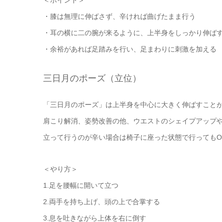
・膝は無理に伸ばさず、辛ければ曲げたまま行う
・耳の横に二の腕が来るように、上半身をしっかり伸ば
・余裕があれば足踏みを行い、足まわりに刺激を加える
三日月のポーズ（立位）
「三日月のポーズ」は上半身を中心に大きく伸ばすこと
肩こり解消、姿勢改善の他、ウエストのシェイプアップ
立って行うのが辛い場合は椅子に座った状態で行ってもO
＜やり方＞
1.足を腰幅に開いて立つ
2.両手を持ち上げ、頭の上で合掌する
3.息を吐きながら上体を右に倒す