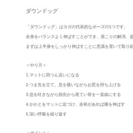
ダウンドッグ
「ダウンドッグ」はヨガの代表的なポーズの1つです。
全身をバランスよく伸ばすことができ、肩こりの解消、
まずは上半身をしっかり伸ばすことに意識を置いて取り
＜やり方＞
1.マットに四つん這いになる
2.つま先を立て、息を吸いながらお尻を持ち上げる
3.息を吐きながら指先から尾てい骨を一直線にする
4.かかとをマットに近づけ、余裕があれば膝を伸ばす
5.深い呼吸を繰り返す
＜ポイント＞