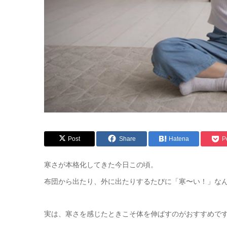
Post
Share
Hatena
P
寒さが本格化してきた今日この頃。
布団から出たり、外に出たりするたびに「寒〜い！」な
実は、寒さを感じたときこそ体を伸ばすのがおすすめで