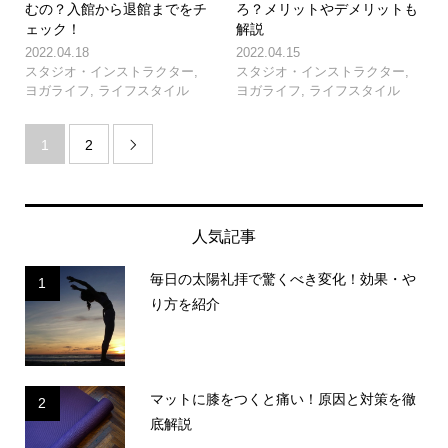
むの？入館から退館までをチ
ろ？メリットやデメリットも
ェック！
解説
2022.04.18
2022.04.15
スタジオ・インストラクター
,
スタジオ・インストラクター
,
ヨガライフ
,
ライフスタイル
ヨガライフ
,
ライフスタイル
1
2

人気記事
毎日の太陽礼拝で驚くべき変化！効果・や
1
り方を紹介
マットに膝をつくと痛い！原因と対策を徹
2
底解説