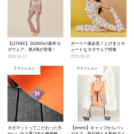
【LITHEE】2026SSの新作ヨ
ガーリー派必見！とびきりキ
ガウェア、第2弾が登場！
ュートなヨガウェア特集
2026.04.13
2025.06.02
ファッション
ファッション
ヨガマットってこだわった方
【emmi】キャップからバッ
がいいの？選び方を徹底解
グまで、毎日使える新作アイ