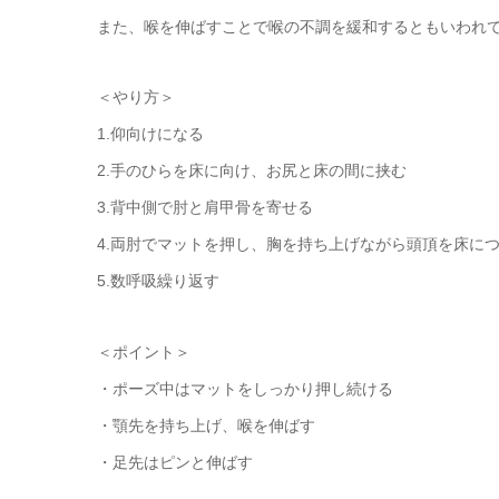
また、喉を伸ばすことで喉の不調を緩和するともいわれ
＜やり方＞
1.仰向けになる
2.手のひらを床に向け、お尻と床の間に挟む
3.背中側で肘と肩甲骨を寄せる
4.両肘でマットを押し、胸を持ち上げながら頭頂を床に
5.数呼吸繰り返す
＜ポイント＞
・ポーズ中はマットをしっかり押し続ける
・顎先を持ち上げ、喉を伸ばす
・足先はピンと伸ばす