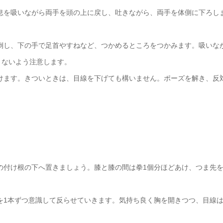
息を吸いながら両手を頭の上に戻し、吐きながら、両手を体側に下ろし
倒し、下の手で足首やすねなど、つかめるところをつかみます。吸いな
まないよう注意します。
けます。きついときは、目線を下げても構いません。ポーズを解き、反
の付け根の下へ置きましょう。膝と膝の間は拳1個分ほどあけ、つま先
を1本ずつ意識して反らせていきます。気持ち良く胸を開きつつ、目線