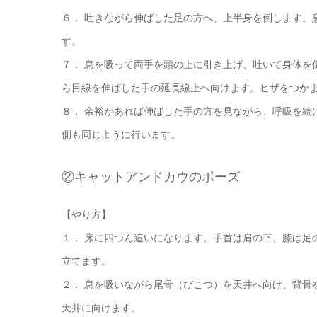
６． 吐きながら伸ばした足の方へ、上半身を倒します。
す。
７． 息を吸って両手を頭の上に引き上げ、吐いて身体を
ら目線を伸ばした手の延長線上へ向けます。ヒザをつか
８． 余裕があれば伸ばした手の方を見ながら、呼吸を続
側も同じように行います。
②キャットアンドカウのポーズ
【やり方】
１． 床に四つん這いになります。手首は肩の下、膝は足
立てます。
２． 息を吸いながら尾骨（びこつ）を天井へ向け、背骨
天井に向けます。