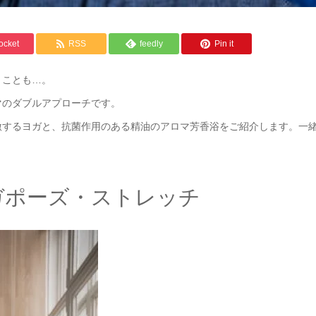
ocket
RSS
feedly
Pin it
うことも…。
マのダブルアプローチです。
激するヨガと、抗菌作用のある精油のアロマ芳香浴をご紹介します。一
ガポーズ・ストレッチ