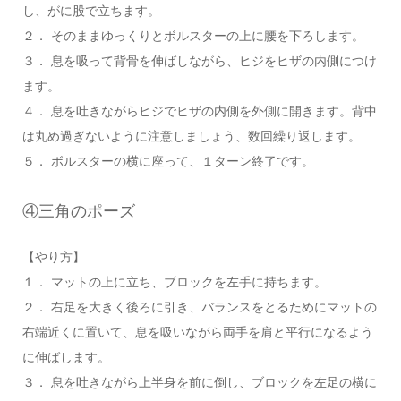
し、がに股で立ちます。
２． そのままゆっくりとボルスターの上に腰を下ろします。
３． 息を吸って背骨を伸ばしながら、ヒジをヒザの内側につけ
ます。
４． 息を吐きながらヒジでヒザの内側を外側に開きます。背中
は丸め過ぎないように注意しましょう、数回繰り返します。
５． ボルスターの横に座って、１ターン終了です。
④三角のポーズ
【やり方】
１． マットの上に立ち、ブロックを左手に持ちます。
２． 右足を大きく後ろに引き、バランスをとるためにマットの
右端近くに置いて、息を吸いながら両手を肩と平行になるよう
に伸ばします。
３． 息を吐きながら上半身を前に倒し、ブロックを左足の横に