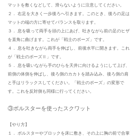
マットを敷くなどして、滑らないように注意してください。
２． 右足を大きく一歩後ろへ引きます。このとき、後ろの足は
マットの端の方に寄せてバランスを取ります。
３． 息を吸って両手を頭の上にあげ、吐きながら前の足のヒザ
を直角に曲げます。これが「戦士のポーズ」です。
４． 息を吐きながら両手を伸ばし、前後水平に開きます。これ
が「戦士のポーズⅡ」です。
５． 息を吸いながら手のひらを天井に向けるようにして上げ、
前側の体側を伸ばし、後ろ側のカカトを踏み込み、後ろ側の肩
と手はリラックスしてください。「戦士のポーズ」の変形で
す。これを反対側も同様に行ってください。
③ボルスターを使ったスクワット
【やり方】
１． ボルスターやブロックを床に敷き、その上に胸の前で合掌