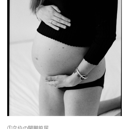
①立位の開脚前屈