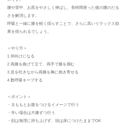
腰や背中、お尻をやさしく伸ばし、長時間座った後の腰のだる
さを解消します。
呼吸と一緒に膝を軽く揺らすことで、さらに高いリラックス効
果を得られるでしょう。
＜やり方＞
1.仰向けになる
2.両膝を曲げて立て、両手で膝を掴む
3.息を吐きながら両膝を胸に抱き寄せる
4.数呼吸キープする
＜ポイント＞
・太ももとお腹をつけるイメージで行う
・辛い場合は片膝ずつ行う
・顔は無理に持ち上げず、頭は床につけたままでOK