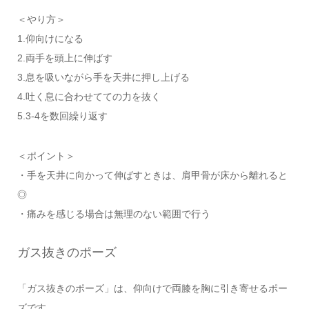
＜やり方＞
1.仰向けになる
2.両手を頭上に伸ばす
3.息を吸いながら手を天井に押し上げる
4.吐く息に合わせてての力を抜く
5.3-4を数回繰り返す
＜ポイント＞
・手を天井に向かって伸ばすときは、肩甲骨が床から離れると
◎
・痛みを感じる場合は無理のない範囲で行う
ガス抜きのポーズ
「ガス抜きのポーズ」は、仰向けで両膝を胸に引き寄せるポー
ズです。