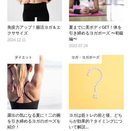
免疫力アップ！腸活ヨガ＆エ
夏までに美ボディGET！体を
クササイズ
引き締めるヨガポーズ 〜初級
編〜
2024.12.11
2023.07.24
ダイエット
ヨガ・ヨガポーズ
露出の気になる夏に！二の腕
ヨガは筋トレの前と後、どち
を引き締めるヨガのポーズを
らが効果的？タイミングにつ
紹介！
いて解説...