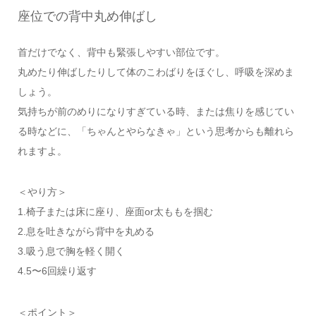
座位での背中丸め伸ばし
首だけでなく、背中も緊張しやすい部位です。
丸めたり伸ばしたりして体のこわばりをほぐし、呼吸を深めま
しょう。
気持ちが前のめりになりすぎている時、または焦りを感じてい
る時などに、「ちゃんとやらなきゃ」という思考からも離れら
れますよ。
＜やり方＞
1.椅子または床に座り、座面or太ももを掴む
2.息を吐きながら背中を丸める
3.吸う息で胸を軽く開く
4.5〜6回繰り返す
＜ポイント＞