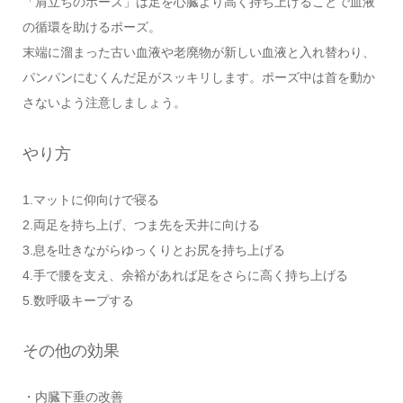
「肩立ちのポーズ」は足を心臓より高く持ち上げることで血液
の循環を助けるポーズ。
末端に溜まった古い血液や老廃物が新しい血液と入れ替わり、
パンパンにむくんだ足がスッキリします。ポーズ中は首を動か
さないよう注意しましょう。
やり方
1.マットに仰向けで寝る
2.両足を持ち上げ、つま先を天井に向ける
3.息を吐きながらゆっくりとお尻を持ち上げる
4.手で腰を支え、余裕があれば足をさらに高く持ち上げる
5.数呼吸キープする
その他の効果
・内臓下垂の改善