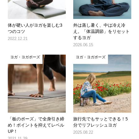
体が硬い人がヨガを楽しむ3
外は蒸し暑く、中は冷え冷
つのコツ
え。「体温調節」をリセット
するヨガ
2022.12.21
2026.06.15
ヨガ・ヨガポーズ
ヨガ・ヨガポーズ
「板のポーズ」で全身引き締
旅行先でもサッとできる！5
め！ポイントを抑えてレベル
分でリフレッシュヨガ
UP！
2025.08.22
2021.11.29