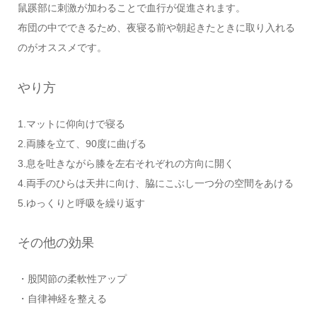
鼠蹊部に刺激が加わることで血行が促進されます。
布団の中でできるため、夜寝る前や朝起きたときに取り入れる
のがオススメです。
やり方
1.マットに仰向けで寝る
2.両膝を立て、90度に曲げる
3.息を吐きながら膝を左右それぞれの方向に開く
4.両手のひらは天井に向け、脇にこぶし一つ分の空間をあける
5.ゆっくりと呼吸を繰り返す
その他の効果
・股関節の柔軟性アップ
・自律神経を整える