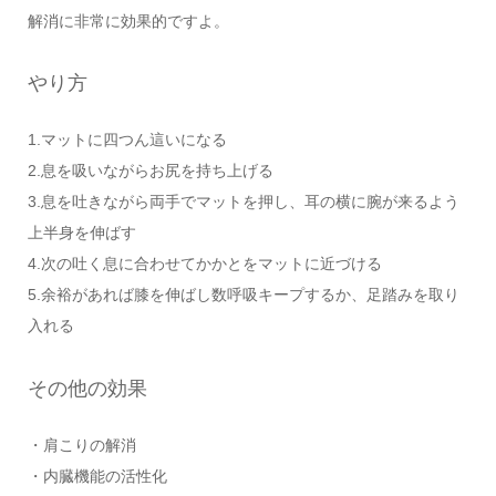
解消に非常に効果的ですよ。
やり方
1.マットに四つん這いになる
2.息を吸いながらお尻を持ち上げる
3.息を吐きながら両手でマットを押し、耳の横に腕が来るよう
上半身を伸ばす
4.次の吐く息に合わせてかかとをマットに近づける
5.余裕があれば膝を伸ばし数呼吸キープするか、足踏みを取り
入れる
その他の効果
・肩こりの解消
・内臓機能の活性化