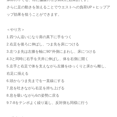
さらに足の動きを加えることでウエストへの負荷UP＋ヒップア
ップ効果を狙うことができます。
＜やり方＞
1.四つん這いになり肩の真下に手をつく
2.右足を後ろに伸ばし、つま先を床につける
3.左つま先は左膝を軸に90°外側にまわし、床につける
4.3と同時に右手を天井に伸ばし、体を右側に開く
5.左手と右足で体を支えながら左膝をゆっくりと床から離し、
右足に揃える
6.頭からつま先までを一直線にする
7.息を吐きながら右足を持ち上げる
8.息を吸いながら6の姿勢に戻る
9.7-8をテンポよく繰り返し、反対側も同様に行う