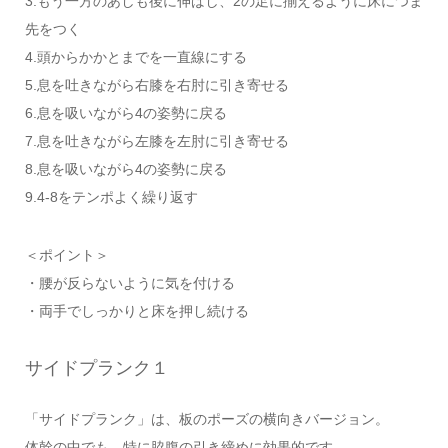
3.もう一方のあしも後に伸ばし、2の足に揃えるように床につま
先をつく
4.頭からかかとまでを一直線にする
5.息を吐きながら右膝を右肘に引き寄せる
6.息を吸いながら4の姿勢に戻る
7.息を吐きながら左膝を左肘に引き寄せる
8.息を吸いながら4の姿勢に戻る
9.4-8をテンポよく繰り返す
＜ポイント＞
・腰が反らないように気を付ける
・両手でしっかりと床を押し続ける
サイドプランク１
「サイドプランク」は、板のポーズの横向きバージョン。
体幹の中でも、特に脇腹の引き締めに効果的です。