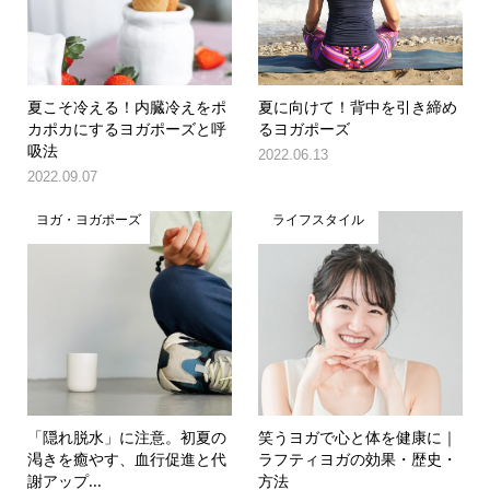
夏こそ冷える！内臓冷えをポ
夏に向けて！背中を引き締め
カポカにするヨガポーズと呼
るヨガポーズ
吸法
2022.06.13
2022.09.07
ヨガ・ヨガポーズ
ライフスタイル
「隠れ脱水」に注意。初夏の
笑うヨガで心と体を健康に｜
渇きを癒やす、血行促進と代
ラフティヨガの効果・歴史・
謝アップ...
方法