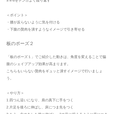
9.4-8をテンポよく繰り返す
＜ポイント＞
・腰が反らないように気を付ける
・下腹の贅肉を潰すようなイメージで引き寄せる
板のポーズ２
「板のポーズ１」でご紹介した動きは、角度を変えることで脇
腹のシェイプアップ効果が高まります。
こちらもいらない贅肉をギュッと潰すイメージで行いましょ
う。
＜やり方＞
1.四つん這いになり、肩の真下に手をつく
2.片足を後ろに伸ばし、床につま先をつく