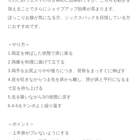
加えることでさらにシェイプアップ効果が高まります。
ぽっこりお腹が気になる方、シックスパックを目指している方
におすすめです。
＜やり方＞
1.両足を伸ばした状態で床に座る
2.両膝を90度に曲げて立てる
3.両手をお尻よりやや後ろにつき、背骨をまっすぐに伸ばす
4.息を吐きながらつま先を床から離し、脛が床と平行になるま
で足を持ち上げる
5.息を吸いながら3の状態に戻す
6.4-5をテンポよく繰り返す
＜ポイント＞
・上半身がブレないようにする