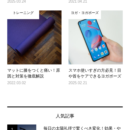
2025.03.24
2021.04.21
トレーニング
ヨガ・ヨガポーズ
マットに膝をつくと痛い！原
スマホ使いすぎの方必見！目
因と対策を徹底解説
や首をケアできるヨガポーズ
2022.03.02
2025.02.21
人気記事
毎日の太陽礼拝で驚くべき変化！効果・や
1