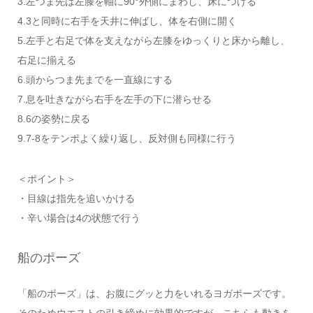
3.左つま先は左膝を軸に90°外側にまわし、床につける
4.3と同時に右手を天井に伸ばし、体を右側に開く
5.左手と右足で体を支えながら左膝をゆっくりと床から離し、
右足に揃える
6.頭からつま先までを一直線にする
7.息を吐きながら右手を左手の下に潜らせる
8.6の姿勢に戻る
9.7-8をテンポよく繰り返し、反対側も同様に行う
＜ポイント＞
・目線は指先を追いかける
・辛い場合は4の状態で行う
船のポーズ
「船のポーズ」は、お腹にグッと力をいれるヨガポーズです。
そのためウエストの引き締めに効果的ですが、こちらも動きを