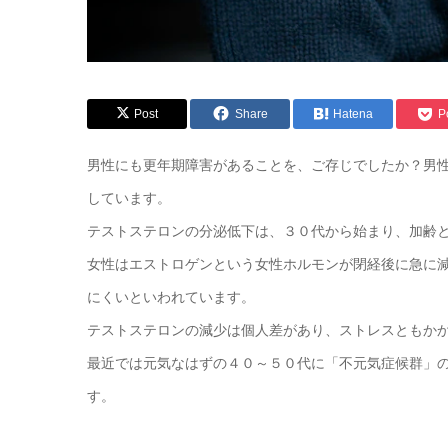
Post
Share
Hatena
P
男性にも更年期障害があることを、ご存じでしたか？男
しています。
テストステロンの分泌低下は、３０代から始まり、加齢
女性はエストロゲンという女性ホルモンが閉経後に急に
にくいといわれています。
テストステロンの減少は個人差があり、ストレスともか
最近では元気なはずの４０～５０代に「不元気症候群」
す。