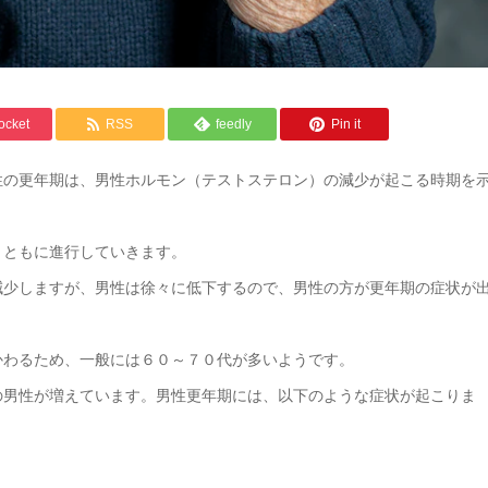
ocket
RSS
feedly
Pin it
性の更年期は、男性ホルモン（テストステロン）の減少が起こる時期を
とともに進行していきます。
減少しますが、男性は徐々に低下するので、男性の方が更年期の症状が
かわるため、一般には６０～７０代が多いようです。
の男性が増えています。男性更年期には、以下のような症状が起こりま