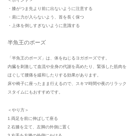
・膝がつま先より前に出ないように注意する
・肩に力が入らないよう、首を長く保つ
・上体を倒しすぎないように意識する
半魚王のポーズ
「半魚王のポーズ」は、体をねじるヨガポーズです。
内臓を刺激して血流や全身の代謝を高めたり、緊張した筋肉を
ほぐして腰痛を緩和したりする効果があります。
床や椅子に座ったまま行えるので、スキマ時間や夜のリラック
スタイムにもおすすめです。
＜やり方＞
1.両足を前に伸ばして座る
2.右膝を立て、左脚の外側に置く
3.右手を左膝の外側にかける