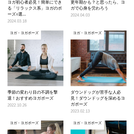
ヨガ初心者必見！簡単にでき
更年期かも？と思ったら、ヨ
る「リラックス系」ヨガのポ
ガで心身を労わろう
ーズ○選...
2024.04.03
2024.03.18
ヨガ・ヨガポーズ
ヨガ・ヨガポーズ
季節の変わり目の不調を撃
ダウンドッグが苦手な人必
退！おすすめヨガポーズ
見！ダウンドッグを深めるヨ
ガポーズ
2022.10.26
2023.02.13
ヨガ・ヨガポーズ
ヨガ・ヨガポーズ