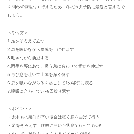
を問わず無理なく行えるため、冬の冷え予防に最適と言えるで
しょう。
＜やり方＞
1.足をそろえて立つ
2.息を吸いながら両腕を上に伸ばす
3.吐きながら前屈する
4.両手を脛にあて、吸う息に合わせて背筋を伸ばす
5.再び息を吐いて上体を深く倒す
6.息を吸いながら体を起こして1の姿勢に戻る
7.呼吸に合わせて3〜5回繰り返す
＜ポイント＞
・太ももの裏側が辛い場合は軽く膝を曲げて行う
・足をそろえず、腰幅に開いた状態で行ってもOK
・少しずつ動作を大きくするイメージで行う