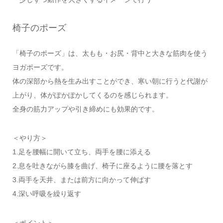
椅子のポーズ
「椅子のポーズ」は、太もも・お尻・背中と大きな筋肉を使う
ヨガポーズです。
体の深部から熱を生み出すことができ、寒い朝に行うと代謝が
上がり、体がぽかぽかしてくるのを感じられます。
全身の筋力アップや引き締めにも効果的です。
＜やり方＞
1.足を腰幅に開いて立ち、両手を腰に添える
2.息を吐きながら膝を曲げ、椅子に座るように腰を落とす
3.両手を天井、または前方に向かって伸ばす
4.深い呼吸を繰り返す
＜ポイント＞