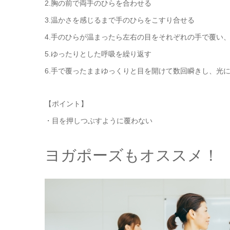
2.胸の前で両手のひらを合わせる
3.温かさを感じるまで手のひらをこすり合せる
4.手のひらが温まったら左右の目をそれぞれの手で覆い
5.ゆったりとした呼吸を繰り返す
6.手で覆ったままゆっくりと目を開けて数回瞬きし、光
【ポイント】
・目を押しつぶすように覆わない
ヨガポーズもオススメ！