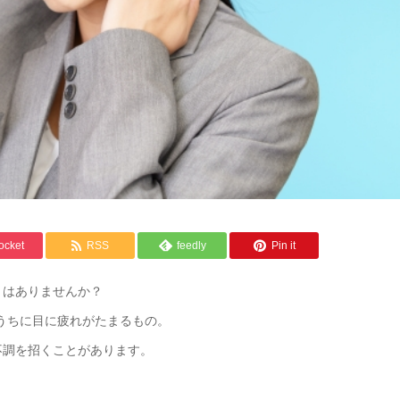
ocket
RSS
feedly
Pin it
とはありませんか？
うちに目に疲れがたまるもの。
不調を招くことがあります。