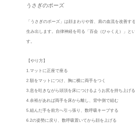
うさぎのポーズ
「うさぎのポーズ」は顔まわりや首、肩の血流を改善す
生み出します。自律神経を司る「百会（ひゃくえ）」と
す。
【やり方】
1.マットに正座で座る
2.額をマットにつけ、胸に横に両手をつく
3.息を吐きながら頭頂を床につけるようお尻を持ち上げ
4.余裕があれば両手を床から離し、背中側で組む
5.組んだ手を前方へ引っ張り、数呼吸キープする
6.2の姿勢に戻り、数呼吸置いてから顔を上げる