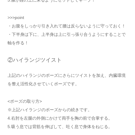
3.膝が踵の上に来るようにセットしてキープ！
>>>point
・お腹をしっかり引き入れて腰は反らないように守っておく！
・下半身は下に、上半身は上に引っ張り合うようにすることで
軸を作る！
②ハイランジツイスト
上記のハイランジのポーズにさらにツイストを加え、内臓環境
を整え活性化させていくポーズです。
<ポーズの取り方>
※上記ハイランジのポーズからの続きです。
4.右肘を左腿の外側にかけて両手を胸の前で合掌する。
5.吸う息では背筋を伸ばして、吐く息で身体をねじる。