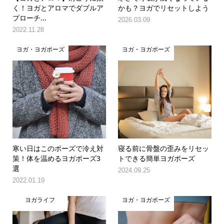
く！ヨガとアロマでダブルア
かも？ヨガでリセットしよう
プローチ...
2026.03.09
2022.11.28
ヨガ・ヨガポーズ
ヨガ・ヨガポーズ
寒い日はこのポーズで冷え対
寝る前に骨盤の歪みをリセッ
策！体を温めるヨガポーズ3
トできる簡単ヨガポーズ
選
2024.09.25
2022.01.19
ヨガライフ
ヨガ・ヨガポーズ