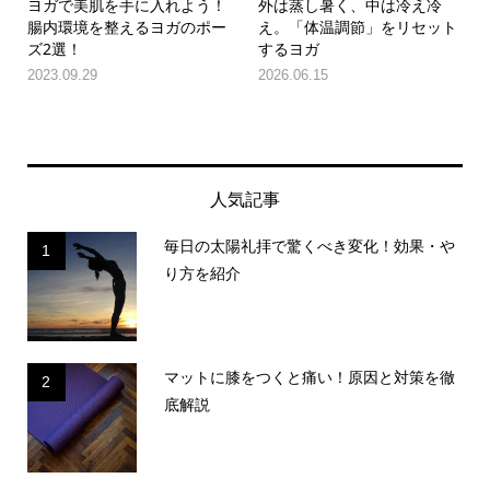
ヨガで美肌を手に入れよう！
外は蒸し暑く、中は冷え冷
腸内環境を整えるヨガのポー
え。「体温調節」をリセット
ズ2選！
するヨガ
2023.09.29
2026.06.15
人気記事
毎日の太陽礼拝で驚くべき変化！効果・や
1
り方を紹介
マットに膝をつくと痛い！原因と対策を徹
2
底解説