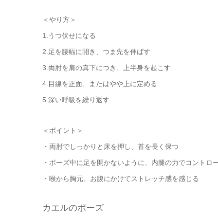
＜やり方＞
1.うつ伏せになる
2.足を腰幅に開き、つま先を伸ばす
3.両肘を肩の真下につき、上半身を起こす
4.目線を正面、またはやや上に定める
5.深い呼吸を繰り返す
＜ポイント＞
・両肘でしっかりと床を押し、首を長く保つ
・ポーズ中に足を開かないように、内腿の力でコントロ
・喉から胸元、お腹にかけてストレッチ感を感じる
カエルのポーズ