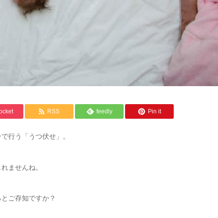
ocket
RSS
feedly
Pin it
ンで行う「うつ伏せ」。
しれませんね。
るとご存知ですか？