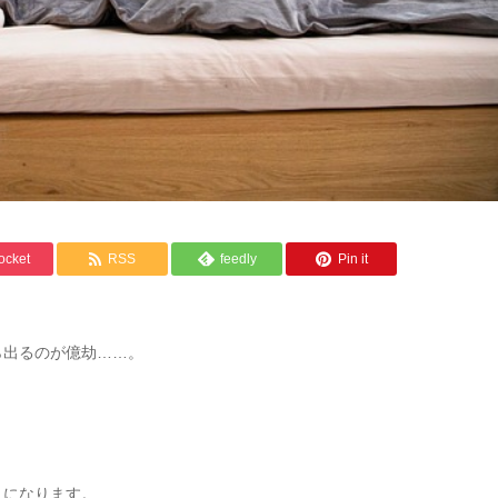
ocket
RSS
feedly
Pin it
ら出るのが億劫……。
りになります。