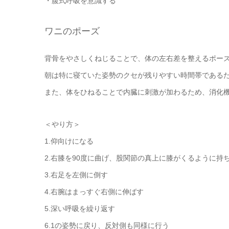
・腹式呼吸を意識する
ワニのポーズ
背骨をやさしくねじることで、体の左右差を整えるポー
朝は特に寝ていた姿勢のクセが残りやすい時間帯である
また、体をひねることで内臓に刺激が加わるため、消化
＜やり方＞
1.仰向けになる
2.右膝を90度に曲げ、股関節の真上に膝がくるように持
3.右足を左側に倒す
4.右腕はまっすぐ右側に伸ばす
5.深い呼吸を繰り返す
6.1の姿勢に戻り、反対側も同様に行う