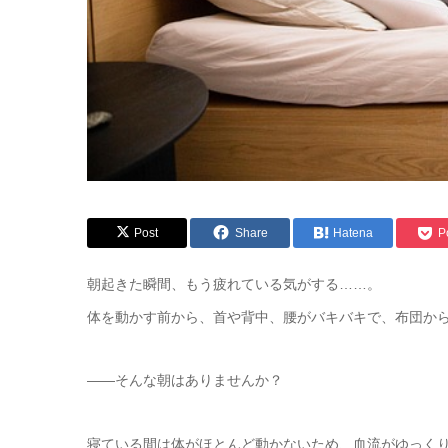
Post
Share
Hatena
P
朝起きた瞬間、もう疲れている気がする……。
体を動かす前から、首や背中、腰がバキバキで、布団か
——そんな朝はありませんか？
寝ている間は体がほとんど動かないため、血流がゆっく