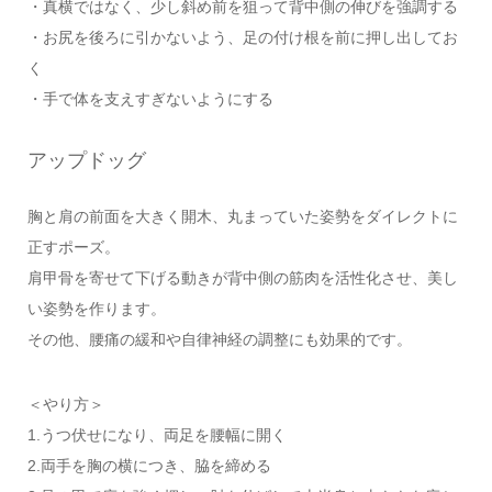
・真横ではなく、少し斜め前を狙って背中側の伸びを強調する
・お尻を後ろに引かないよう、足の付け根を前に押し出してお
く
・手で体を支えすぎないようにする
アップドッグ
胸と肩の前面を大きく開木、丸まっていた姿勢をダイレクトに
正すポーズ。
肩甲骨を寄せて下げる動きが背中側の筋肉を活性化させ、美し
い姿勢を作ります。
その他、腰痛の緩和や自律神経の調整にも効果的です。
＜やり方＞
1.うつ伏せになり、両足を腰幅に開く
2.両手を胸の横につき、脇を締める