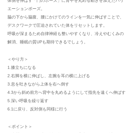
体側を伸ばす「門のポーズ」に背中を丸める動きを加えたバリ
エーションポーズ。
脇の下から脇腹、腰にかけてのラインを一気に伸ばすことで、
デスクワークで圧迫されていた体をリセットします。
呼吸が深まるため自律神経も整いやすくなり、冷えやむくみの
解消、睡眠の質UPも期待できるでしょう。
＜やり方＞
1.膝立ちになる
2.右脚を横に伸ばし、左腕を耳の横に上げる
3.息を吐きながら上体を右へ倒す
4.3から斜め前方へ背中を丸めるようにして指先を遠くへ伸ばす
5.深い呼吸を繰り返す
6.1に戻り、反対側も同様に行う
＜ポイント＞