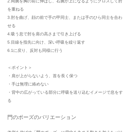
2.両腕を胸の前に伸ばし、右腕が上になるようにクロスして肘
を重ねる
3.肘を曲げ、顔の前で手の甲同士、または手のひら同士を合わ
せる
4.吸う息で肘を肩の高さまで引き上げる
5.目線を指先に向け、深い呼吸を繰り返す
6.1に戻り、反対も同様に行う
＜ポイント＞
・肩が上がらないよう、首を長く保つ
・手は無理に絡めない
・背中の広がっている部分に呼吸を送り込むイメージで息をす
る
門のポーズのバリエーション