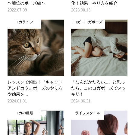
〜膝位のポーズ編〜
化！効果・やり方を紹介
2022.07.08
2023.09.13
ヨガライフ
ヨガ・ヨガポーズ
レッスンで頻出！『キャット
「なんだかだるい…」と思っ
アンドカウ』ポーズのやり方
たら、このヨガポーズでスッ
や効果を...
キリ！
2024.01.01
2024.06.21
ヨガの種類
ライフスタイル