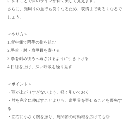
に戻すことで首のラインが長く美しく見えます。
さらに、顔周りの血行も良くなるため、表情まで明るくなるで
しょう。
＜やり方＞
1.背中側で両手の指を組む
2.手首・肘・肩甲骨を寄せる
3.拳を斜め後ろへ遠ざけるように引き下げる
4.目線を上げ、深い呼吸を繰り返す
＜ポイント＞
・顎が上がりすぎないよう、軽く引いておく
・肘を完全に伸ばすことよりも、肩甲骨を寄せることを優先す
る
・左右に小さく腕を振り、肩関節の可動域を広げても◎