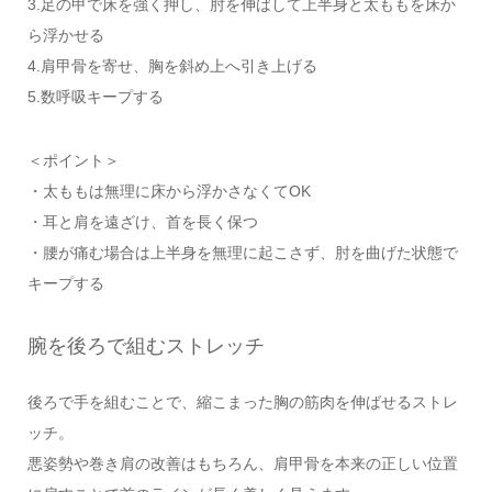
3.足の甲で床を強く押し、肘を伸ばして上半身と太ももを床か
ら浮かせる
4.肩甲骨を寄せ、胸を斜め上へ引き上げる
5.数呼吸キープする
＜ポイント＞
・太ももは無理に床から浮かさなくてOK
・耳と肩を遠ざけ、首を長く保つ
・腰が痛む場合は上半身を無理に起こさず、肘を曲げた状態で
キープする
腕を後ろで組むストレッチ
後ろで手を組むことで、縮こまった胸の筋肉を伸ばせるストレ
ッチ。
悪姿勢や巻き肩の改善はもちろん、肩甲骨を本来の正しい位置