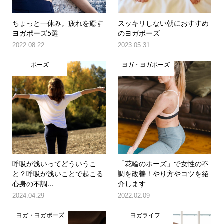
ちょっと一休み。疲れを癒す
スッキリしない朝におすすめ
ヨガポーズ5選
のヨガポーズ
2022.08.22
2023.05.31
ポーズ
ヨガ・ヨガポーズ
呼吸が浅いってどういうこ
「花輪のポーズ」で女性の不
と？呼吸が浅いことで起こる
調を改善！やり方やコツを紹
心身の不調...
介します
2024.04.29
2022.02.09
ヨガ・ヨガポーズ
ヨガライフ