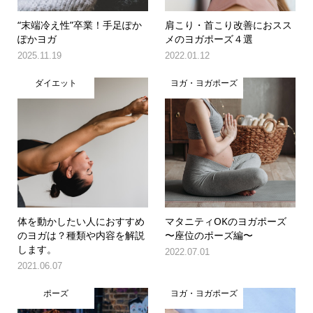
“末端冷え性”卒業！手足ぽか
肩こり・首こり改善におスス
ぽかヨガ
メのヨガポーズ４選
2025.11.19
2022.01.12
ダイエット
ヨガ・ヨガポーズ
体を動かしたい人におすすめ
マタニティOKのヨガポーズ
のヨガは？種類や内容を解説
〜座位のポーズ編〜
します。
2022.07.01
2021.06.07
ポーズ
ヨガ・ヨガポーズ