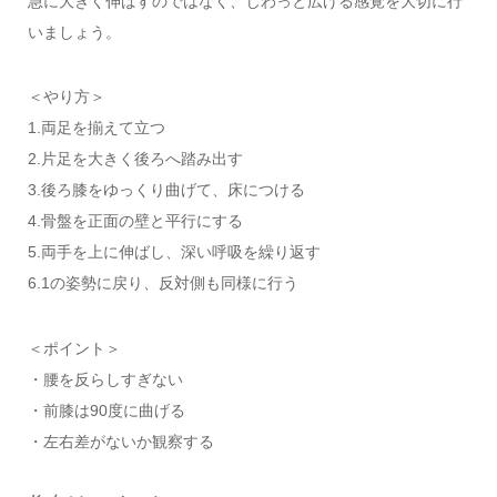
急に大きく伸ばすのではなく、じわっと広げる感覚を大切に行
いましょう。
＜やり方＞
1.両足を揃えて立つ
2.片足を大きく後ろへ踏み出す
3.後ろ膝をゆっくり曲げて、床につける
4.骨盤を正面の壁と平行にする
5.両手を上に伸ばし、深い呼吸を繰り返す
6.1の姿勢に戻り、反対側も同様に行う
＜ポイント＞
・腰を反らしすぎない
・前膝は90度に曲げる
・左右差がないか観察する