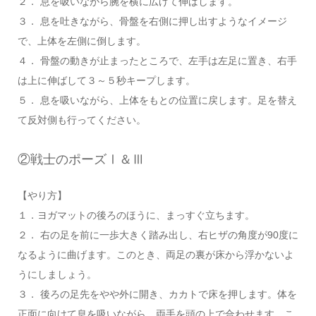
２． 息を吸いながら腕を横に広げて伸ばします。
３． 息を吐きながら、骨盤を右側に押し出すようなイメージ
で、上体を左側に倒します。
４． 骨盤の動きが止まったところで、左手は左足に置き、右手
は上に伸ばして３～５秒キープします。
５． 息を吸いながら、上体をもとの位置に戻します。足を替え
て反対側も行ってください。
②戦士のポーズⅠ＆Ⅲ
【やり方】
１．ヨガマットの後ろのほうに、まっすぐ立ちます。
２． 右の足を前に一歩大きく踏み出し、右ヒザの角度が90度に
なるように曲げます。このとき、両足の裏が床から浮かないよ
うにしましょう。
３． 後ろの足先をやや外に開き、カカトで床を押します。体を
正面に向けて息を吸いながら、両手を頭の上で合わせます。こ