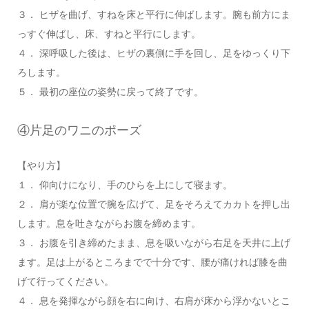
３． ヒザを曲げ、すねを床と平行に伸ばします。腕も前方にま
っすぐ伸ばし、床、すねと平行にします。
４． 深呼吸した後は、ヒザの裏側に手を回し、足をゆっくり下
ろします。
５． 最初の座位の姿勢に戻って終了です。
④片足のワニのポーズ
【やり方】
１． 仰向けになり、手のひらを上にして寝ます。
２． 肩が楽な位置で腕を広げて、足をそろえてカカトを押し出
します。息を吐きながらお腹を締めます。
３． お腹を引き締めたまま、息を吸いながら右足を天井に上げ
ます。足は上がるところまでで十分です、腰が痛ければ膝を曲
げて行ってください。
４． 息を発揮ながら顔を右に向け、右肩が床から浮かないとこ