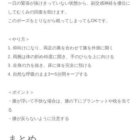
一日の緊張が抜けきっていない状態から、副交感神経を優位に
してむくみの回復を助けます。
このポーズをとりながら眠ってしまってもOKです。
＜やり方＞
1. 仰向けになり、両足の裏を合わせて膝を外側に開く
2. 両腕は体の斜め45度に開き、手のひらを上に向ける
3. 全身の力を抜き、床に体を完全に預ける
4. 自然な呼吸のまま3〜5分間キープする
＜ポイント＞
・膝が浮いて不快な場合は、膝の下にブランケットや枕を当て
る
・腰が反らないように注意する
まとめ