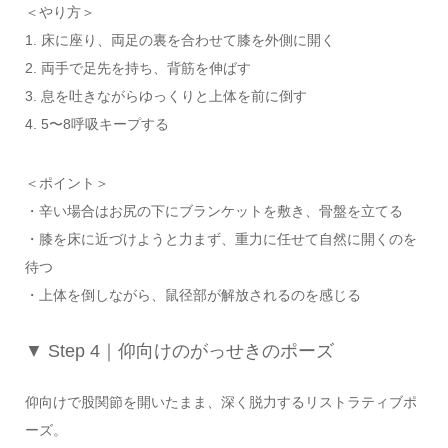
＜やり方＞
1. 床に座り、両足の裏を合わせて膝を外側に開く
2. 両手で足先を持ち、背筋を伸ばす
3. 息を吐きながらゆっくりと上体を前に倒す
4. 5〜8呼吸キープする
＜ポイント＞
・辛い場合はお尻の下にブランケットを敷き、骨盤を立てる
・膝を床に近づけようと力まず、重力に任せて自然に開くのを
待つ
・上体を倒しながら、鼠径部が解放されるのを感じる
▼ Step 4｜仰向けのがっせきのポーズ
仰向けで股関節を開いたまま、深く脱力するリストラティブポ
ーズ。