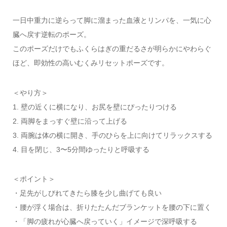
一日中重力に逆らって脚に溜まった血液とリンパを、一気に心
臓へ戻す逆転のポーズ。
このポーズだけでもふくらはぎの重だるさが明らかにやわらぐ
ほど、即効性の高いむくみリセットポーズです。
＜やり方＞
1. 壁の近くに横になり、お尻を壁にぴったりつける
2. 両脚をまっすぐ壁に沿って上げる
3. 両腕は体の横に開き、手のひらを上に向けてリラックスする
4. 目を閉じ、3〜5分間ゆったりと呼吸する
＜ポイント＞
・足先がしびれてきたら膝を少し曲げても良い
・腰が浮く場合は、折りたたんだブランケットを腰の下に置く
・「脚の疲れが心臓へ戻っていく」イメージで深呼吸する